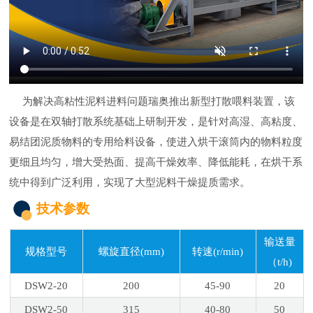
为解决高粘性泥料进料问题瑞奥推出新型打散喂料装置，该
设备是在双轴打散系统基础上研制开发，是针对高湿、高粘度、
易结团泥质物料的专用给料设备，使进入烘干滚筒内的物料粒度
更细且均匀，增大受热面、提高干燥效率、降低能耗，在烘干系
统中得到广泛利用，实现了大型泥料干燥提质需求。
技术参数
输送量
规格型号
螺旋直径(mm)
转速(r/min)
（t/h)
DSW2-20
200
45-90
20
DSW2-50
315
40-80
50