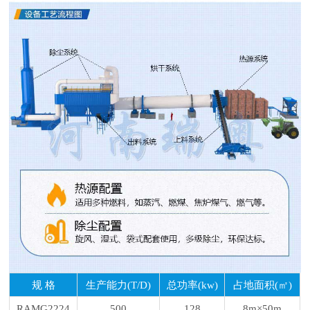
规 格
生产能力(T/D)
总功率(kw)
占地面积(㎡)
RAMG2224
500
128
8m×50m